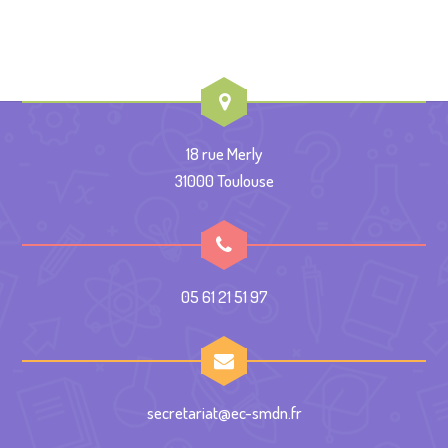
18 rue Merly
31000 Toulouse
05 61 21 51 97
secretariat@ec-smdn.fr