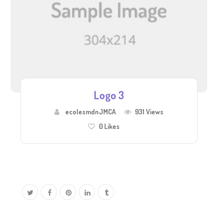
Logo 3
ecolesmdnJMCA
931 Views
0
Likes