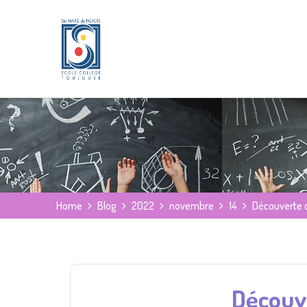
Home
Blog
2022
novembre
14
Découverte d
Découve